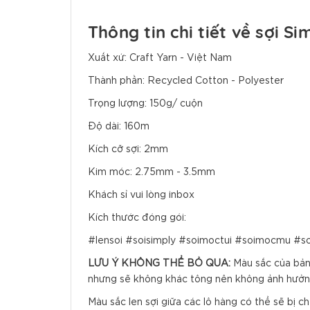
Thông tin chi tiết về sợi Si
Xuất xứ: Craft Yarn - Việt Nam
Thành phần: Recycled Cotton - Polyester
Trọng lượng: 150g/ cuộn
Độ dài: 160m
Kích cỡ sợi: 2mm
Kim móc: 2.75mm - 3.5mm
Khách sỉ vui lòng inbox
Kích thước đóng gói:
#lensoi #soisimply #soimoctui #soimocmu #s
LƯU Ý KHÔNG THỂ BỎ QUA:
Màu sắc của bảng
nhưng sẽ không khác tông nên không ảnh hưởn
Màu sắc len sợi giữa các lô hàng có thể sẽ bị 