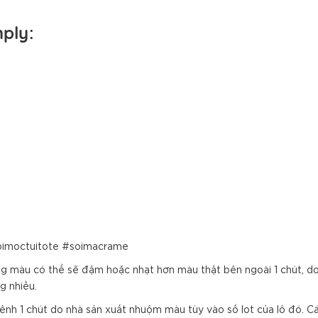
mply:
oimoctuitote #soimacrame
 màu có thể sẽ đậm hoặc nhạt hơn màu thật bên ngoài 1 chút, do hi
g nhiều.
chênh 1 chút do nhà sản xuất nhuộm màu tùy vào số lot của lô đó. 