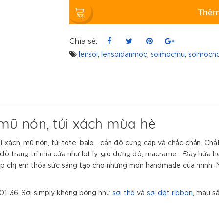
Thêm
Chia sẻ:
lensoi
,
lensoidanmoc
,
soimocmu
,
soimocn
mũ nón, túi xách mùa hè
xách, mũ nón, túi tote, balo... cần độ cứng cáp và chắc chắn. Chất
ồ trang trí nhà cửa như lót ly, giỏ đựng đồ, macrame... Đây hứa h
 giúp chị em thỏa sức sáng tạo cho những món handmade của mình. 
01-36. Sợi simply không bóng như
sợi thô
và
sợi dệt ribbon
, màu sắ