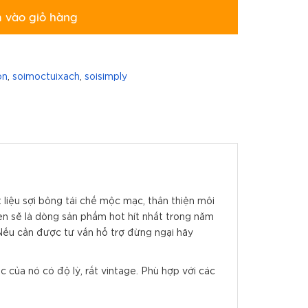
 vào giỏ hàng
on
,
soimoctuixach
,
soisimply
 liệu sợi bông tái chế mộc mạc, thân thiện môi
ẹn sẽ là dòng sản phẩm hot hít nhất trong năm
Nếu cần được tư vấn hỗ trợ đừng ngại hãy
c của nó có độ lỳ, rất vintage. Phù hợp với các