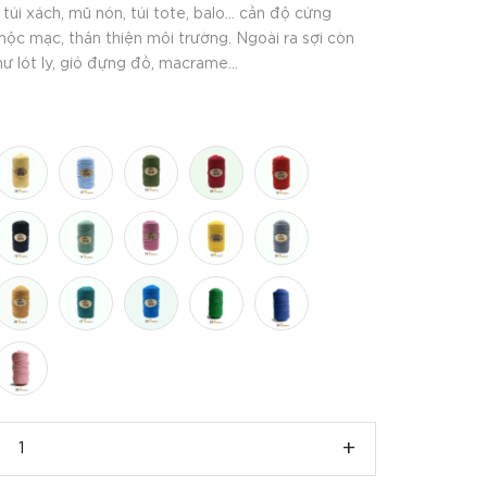
i xách, mũ nón, túi tote, balo... cần độ cứng
mộc mạc, thân thiện môi trường. Ngoài ra sợi còn
 lót ly, giỏ đựng đồ, macrame...
+