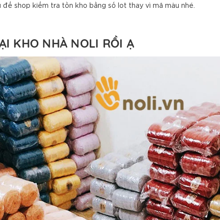
u để shop kiểm tra tồn kho bằng số lot thay vì mã màu nhé.
ẠI KHO NHÀ NOLI RỒI Ạ