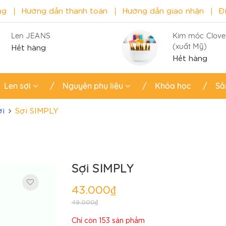
ng
Hướng dẫn thanh toán
Hướng dẫn giao nhận
Đ
Len JEANS
Kim móc Clove
(xuất Mỹ)
Hết hàng
Hết hàng
Len sợi
Nguyên phụ liệu
Khóa học
Sả
ợi
Sợi SIMPLY
Sợi SIMPLY
43.000₫
49.000₫
Chỉ còn 153 sản phẩm