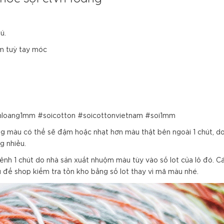
ú.
m tuỳ tay móc
vnloang1mm #soicotton #soicottonvietnam #soi1mm
 màu có thể sẽ đậm hoặc nhạt hơn màu thật bên ngoài 1 chút, do hi
g nhiều.
chênh 1 chút do nhà sản xuất nhuộm màu tùy vào số lot của lô đó. 
u để shop kiểm tra tồn kho bằng số lot thay vì mã màu nhé.