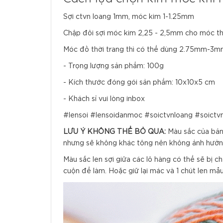
Sợi ctvn loang 1mm, móc kim 1-1.25mm
Chập đôi sợi móc kim 2,25 - 2,5mm cho móc th
Móc đồ thời trang thì có thể dùng 2.75mm-3m
- Trọng lượng sản phẩm: 100g
- Kích thước đóng gói sản phẩm: 10x10x5 cm
- Khách sỉ vui lòng inbox
#lensoi #lensoidanmoc #soictvnloang #soict
LƯU Ý KHÔNG THỂ BỎ QUA:
Màu sắc của bảng
nhưng sẽ không khác tông nên không ảnh hưởn
Màu sắc len sợi giữa các lô hàng có thể sẽ bị 
cuộn để làm. Hoặc giữ lại mác và 1 chút len mẫ