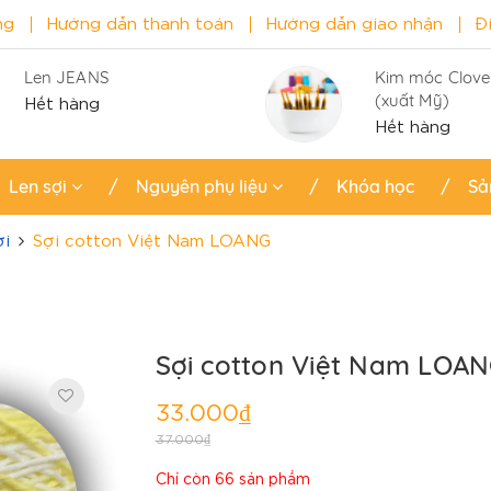
ng
Hướng dẫn thanh toán
Hướng dẫn giao nhận
Đ
Len JEANS
Kim móc Clove
(xuất Mỹ)
Hết hàng
Hết hàng
Len sợi
Nguyên phụ liệu
Khóa học
Sả
ợi
Sợi cotton Việt Nam LOANG
Sợi cotton Việt Nam LOA
33.000₫
37.000₫
Chỉ còn 66 sản phẩm