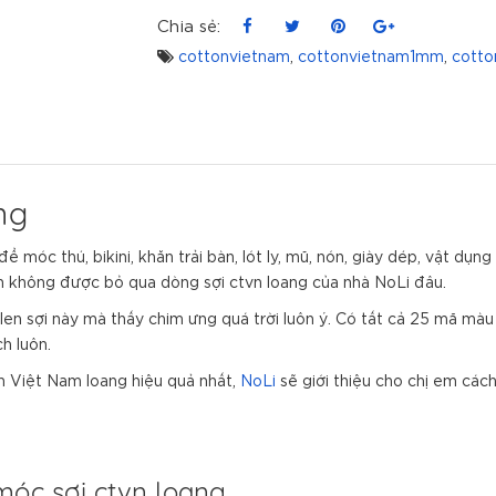
Chia sẻ:
cottonvietnam
,
cottonvietnam1mm
,
cotto
ng
 móc thú, bikini, khăn trải bàn, lót ly, mũ, nón, giày dép, vật dụn
h không được bỏ qua dòng sợi ctvn loang của nhà NoLi đâu.
len sợi này mà thấy chim ưng quá trời luôn ý. Có tất cả 25 mã màu
h luôn.
n Việt Nam loang hiệu quả nhất,
NoLi
sẽ giới thiệu cho chị em các
móc sợi ctvn loang