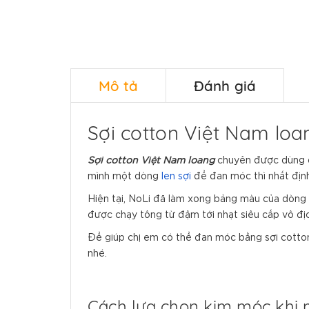
Mô tả
Đánh giá
Sợi cotton Việt Nam loa
Sợi cotton Việt Nam
loang
chuyên được dùng để
mình một dòng
len sợi
để đan móc thì nhất địn
Hiện tại, NoLi đã làm xong bảng màu của dòng 
được chạy tông từ đậm tới nhạt siêu cấp vô địc
Để giúp chị em có thể đan móc bằng sợi cotto
nhé.
Cách lựa chọn kim móc khi 