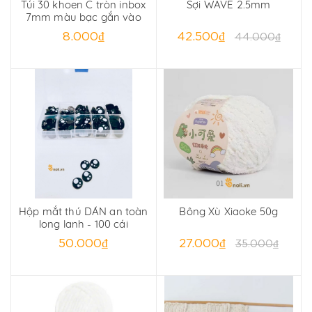
Túi 30 khoen C tròn inbox
Sợi WAVE 2.5mm
7mm màu bạc gắn vào
móc khoá
8.000₫
42.500₫
44.000₫
Hộp mắt thú DÁN an toàn
Bông Xù Xiaoke 50g
long lanh - 100 cái
50.000₫
27.000₫
35.000₫