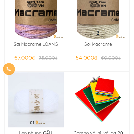
Sợi Macrame LOANG
Sợi Macrame
67.000₫
54.000₫
75.000₫
60.000₫
Len nhung GẤU
Combo vải nỉ, vải dạ 20