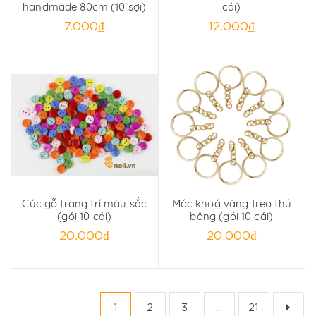
handmade 80cm (10 sợi)
cái)
7.000₫
12.000₫
Cúc gỗ trang trí màu sắc
Móc khoá vàng treo thú
(gói 10 cái)
bông (gói 10 cái)
20.000₫
20.000₫
1
2
3
...
21