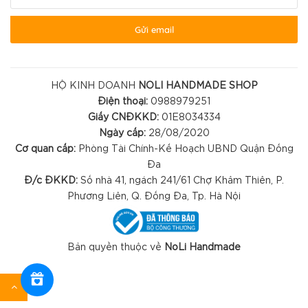
Gửi email
HỘ KINH DOANH
NOLI HANDMADE SHOP
Điện thoại:
0988979251
Giấy CNĐKKD:
01E8034334
Ngày cấp:
28/08/2020
Cơ quan cấp:
Phòng Tài Chính-Kế Hoạch UBND Quận Đống
Đa
Đ/c ĐKKD:
Số nhà 41, ngách 241/61 Chợ Khâm Thiên, P.
Phương Liên, Q. Đống Đa, Tp. Hà Nội
Bản quyền thuộc về
NoLi Handmade