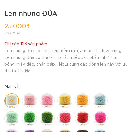
Len nhung ĐŨA
25.000₫
32.000₫
Chỉ còn 123 sản phẩm
Len nhung đũa có chất liệu mềm mịn, ấm áp, thích vô cùng.
Len nhung đũa có thể làm ra rất nhiều sản phẩm như: thú
bông, giày dép, chăn đắp... NoLi cung cấp dòng len này với ưu
đãi tại Hà Nội.
Màu sắc