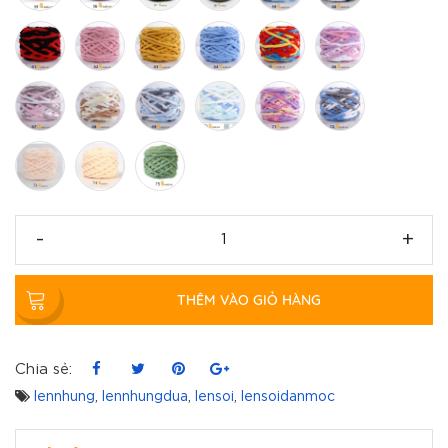
-
+
THÊM VÀO GIỎ HÀNG
Chia sẻ:
lennhung
,
lennhungdua
,
lensoi
,
lensoidanmoc