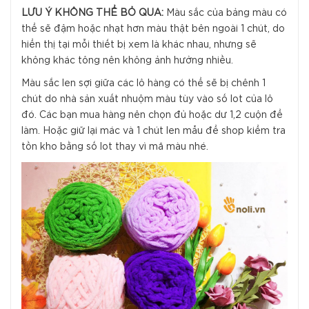
LƯU Ý KHÔNG THỂ BỎ QUA:
Màu sắc của bảng màu có
thể sẽ đậm hoặc nhạt hơn màu thật bên ngoài 1 chút, do
hiển thị tại mỗi thiết bị xem là khác nhau, nhưng sẽ
không khác tông nên không ảnh hưởng nhiều.
Màu sắc len sợi giữa các lô hàng có thể sẽ bị chênh 1
chút do nhà sản xuất nhuộm màu tùy vào số lot của lô
đó. Các bạn mua hàng nên chọn đủ hoặc dư 1,2 cuộn để
làm. Hoặc giữ lại mác và 1 chút len mẫu để shop kiểm tra
tồn kho bằng số lot thay vì mã màu nhé.