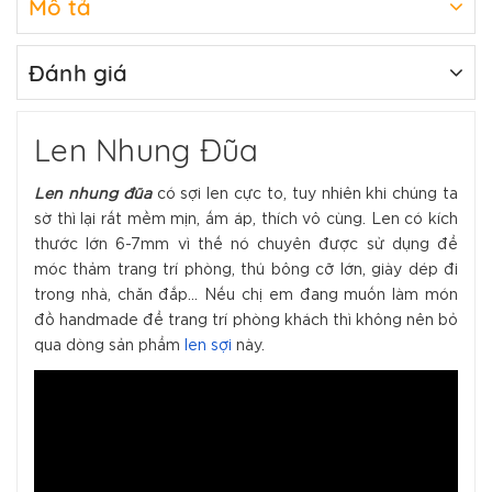
Mô tả
Đánh giá
Len Nhung Đũa
Len nhung đũa
có sợi len cực to, tuy nhiên khi chúng ta
sờ thì lại rất mềm mịn, ấm áp, thích vô cùng. Len có kích
thước lớn 6-7mm vì thế nó chuyên được sử dụng để
móc thảm trang trí phòng, thú bông cỡ lớn, giày dép đi
trong nhà, chăn đắp... Nếu chị em đang muốn làm món
đồ handmade để trang trí phòng khách thì không nên bỏ
qua dòng sản phẩm
len sợi
này.