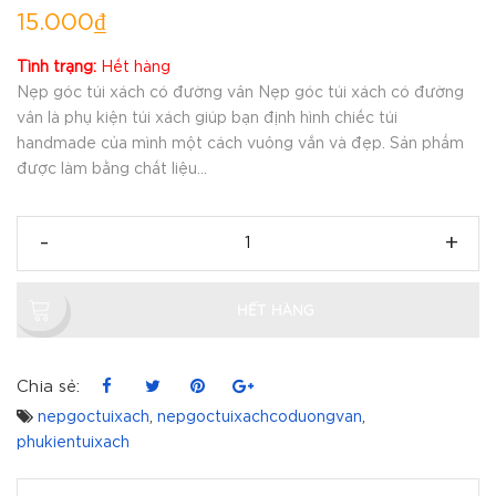
15.000₫
Tình trạng:
Hết hàng
Nẹp góc túi xách có đường vân Nẹp góc túi xách có đường
vân là phụ kiện túi xách giúp bạn định hình chiếc túi
handmade của mình một cách vuông vắn và đẹp. Sản phẩm
được làm bằng chất liệu...
-
+
HẾT HÀNG
Chia sẻ:
nepgoctuixach
,
nepgoctuixachcoduongvan
,
phukientuixach