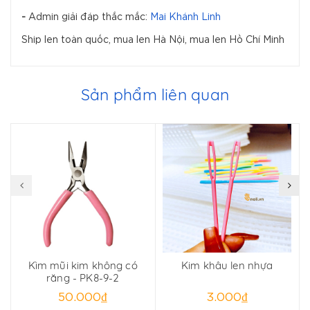
-
Admin giải đáp thắc mắc:
Mai Khánh Linh
Ship len toàn quốc, mua len Hà Nội, mua len Hồ Chí Minh
Sản phẩm liên quan
Kìm mũi kim không có
Kim khâu len nhựa
C
răng - PK8-9-2
50.000₫
3.000₫