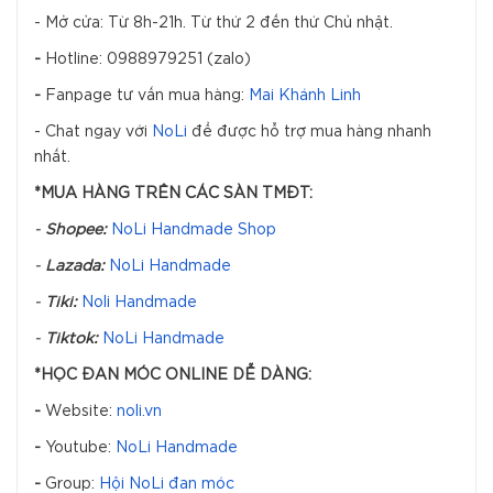
- Mở cửa: Từ 8h-21h. Từ thứ 2 đến thứ Chủ nhật.
-
Hotline: 0988979251 (zalo)
-
Fanpage tư vấn mua hàng:
Mai Khánh Linh
- Chat ngay với
NoLi
để được hỗ trợ mua hàng nhanh
nhất.
*MUA HÀNG TRÊN CÁC SÀN TMĐT:
-
Shopee:
NoLi Handmade Shop
-
Lazada:
NoLi Handmade
-
Tiki:
Noli Handmade
-
Tiktok:
NoLi Handmade
*HỌC ĐAN MÓC ONLINE DỄ DÀNG:
-
Website:
noli.vn
-
Youtube:
NoLi Handmade
-
Group:
Hội NoLi đan móc