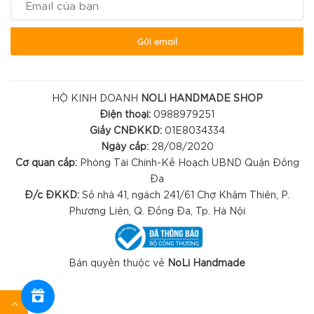
Gửi email
HỘ KINH DOANH
NOLI HANDMADE SHOP
Điện thoại:
0988979251
Giấy CNĐKKD:
01E8034334
Ngày cấp:
28/08/2020
Cơ quan cấp:
Phòng Tài Chính-Kế Hoạch UBND Quận Đống
Đa
Đ/c ĐKKD:
Số nhà 41, ngách 241/61 Chợ Khâm Thiên, P.
Phương Liên, Q. Đống Đa, Tp. Hà Nội
Bản quyền thuộc về
NoLi Handmade