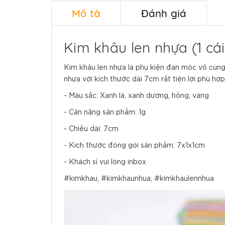
Mô tả
Đánh giá
Kim khâu len nhựa (1 cái
Kim khâu len nhựa là phụ kiện đan móc vô cùng
nhựa với kích thước dài 7cm rất tiện lợi phù hợp
- Màu sắc: Xanh lá, xanh dương, hồng, vàng
- Cân nặng sản phẩm: 1g
- Chiều dài: 7cm
- Kích thước đóng gói sản phẩm: 7x1x1cm
- Khách sỉ vui lòng inbox
#kimkhau, #kimkhaunhua, #kimkhaulennhua