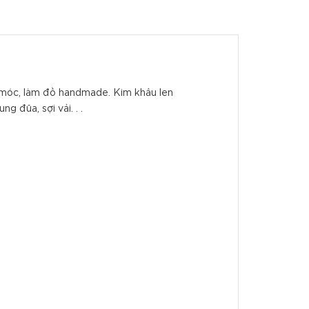
n móc, làm đồ handmade. Kim khâu len
g đũa, sợi vải. . .