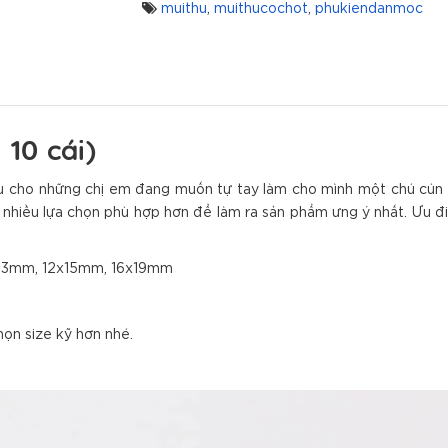
muithu
,
muithucochot
,
phukiendanmoc
 10 cái)
iếu cho những chị em đang muốn tự tay làm cho mình một chú cú
 nhiều lựa chọn phù hợp hơn để làm ra sản phẩm ưng ý nhất. Ưu điể
0x13mm, 12x15mm, 16x19mm
họn size kỹ hơn nhé.