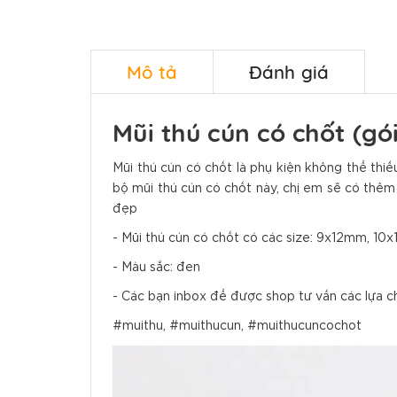
Mô tả
Đánh giá
Mũi thú cún có chốt (gói
Mũi thú cún có chốt là phụ kiện không thể th
bộ mũi thú cún có chốt này, chị em sẽ có thêm
đẹp
- Mũi thú cún có chốt có các size: 9x12mm, 1
- Màu sắc: đen
- Các bạn inbox để được shop tư vấn các lựa c
#muithu, #muithucun, #muithucuncochot