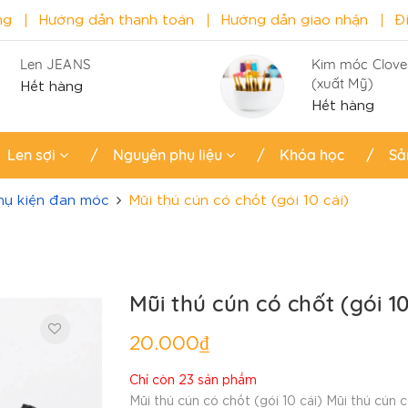
ng
Hướng dẫn thanh toán
Hướng dẫn giao nhận
Đ
Len JEANS
Kim móc Clove
(xuất Mỹ)
Hết hàng
Hết hàng
Len sợi
Nguyên phụ liệu
Khóa học
Sả
hụ kiện đan móc
Mũi thú cún có chốt (gói 10 cái)
Mũi thú cún có chốt (gói 10
20.000₫
Chỉ còn 23 sản phẩm
Mũi thú cún có chốt (gói 10 cái) Mũi thú cún 