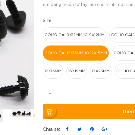
em đang muốn tự tay làm cho mình một chú c
Size
GÓI 10 CÁI 9X12MM 10 9X12MM
GÓI 10 CÁI 
GÓI 10 CÁI 12X15MM 10 12X15MM
GÓI 10 CÁ
12X15MM
16X19MM
17X23MM
GÓI 10 C
-
Thêm
Chia sẻ: