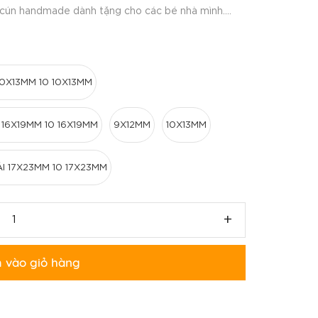
ún handmade dành tặng cho các bé nhà mình....
10X13MM 10 10X13MM
I 16X19MM 10 16X19MM
9X12MM
10X13MM
ÁI 17X23MM 10 17X23MM
+
 vào giỏ hàng