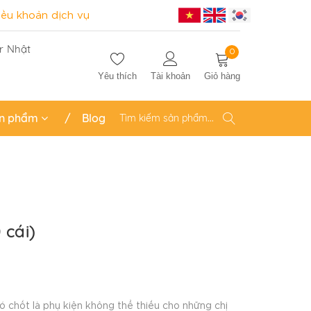
iều khoản dịch vụ
r Nhật
0
Yêu thích
Tài khoản
Giỏ hàng
n phẩm
Blog
 cái)
có chốt là phụ kiện không thể thiếu cho những chị