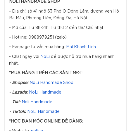
NOLI HANDMADE SHOP
-
Địa chỉ: số 41 ngõ 63 Phố Ô Đồng Lầm, đường ven Hồ
Ba Mẫu, Phương Liên, Đống Đa, Hà Nội
- Mở cửa: Từ 8h-21h. Từ thứ 2 đến thứ Chủ nhật.
-
Hotline: 0988979251 (zalo)
-
Fanpage tư vấn mua hàng:
Mai Khánh Linh
- Chat ngay với
NoLi
để được hỗ trợ mua hàng nhanh
nhất.
*MUA HÀNG TRÊN CÁC SÀN TMĐT:
-
Shopee:
NoLi Handmade Shop
-
Lazada:
NoLi Handmade
-
Tiki:
Noli Handmade
-
Tiktok:
NoLi Handmade
*HỌC ĐAN MÓC ONLINE DỄ DÀNG:
-
Website:
noli.vn