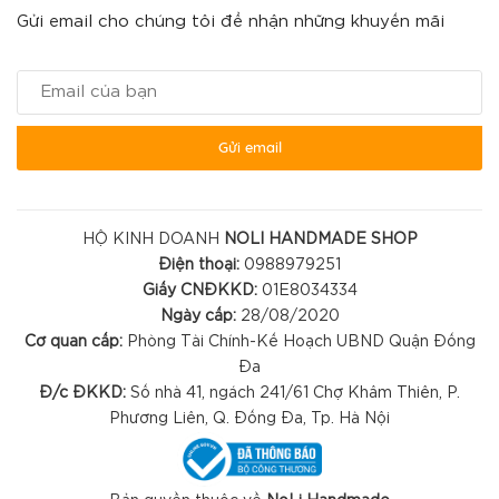
Gửi email cho chúng tôi để nhận những khuyến mãi
Gửi email
HỘ KINH DOANH
NOLI HANDMADE SHOP
Điện thoại:
0988979251
Giấy CNĐKKD:
01E8034334
Ngày cấp:
28/08/2020
Cơ quan cấp:
Phòng Tài Chính-Kế Hoạch UBND Quận Đống
Đa
Đ/c ĐKKD:
Số nhà 41, ngách 241/61 Chợ Khâm Thiên, P.
Phương Liên, Q. Đống Đa, Tp. Hà Nội