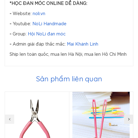
*HỌC ĐAN MÓC ONLINE DỄ DÀNG:
-
Website:
noli.vn
-
Youtube:
NoLi Handmade
-
Group:
Hội NoLi đan móc
-
Admin giải đáp thắc mắc:
Mai Khánh Linh
Ship len toàn quốc, mua len Hà Nội, mua len Hồ Chí Minh
Sản phẩm liên quan