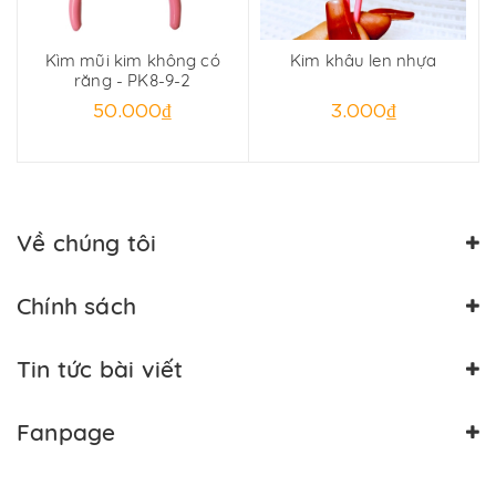
Kìm mũi kim không có
Kim khâu len nhựa
C
răng - PK8-9-2
50.000₫
3.000₫
Về chúng tôi
Chính sách
Tin tức bài viết
Fanpage