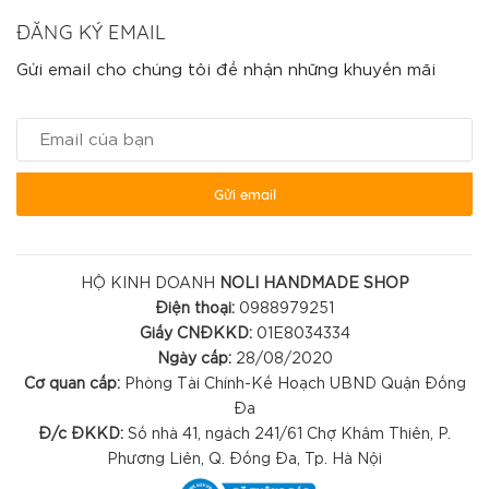
ĐĂNG KÝ EMAIL
Gửi email cho chúng tôi để nhận những khuyến mãi
Gửi email
HỘ KINH DOANH
NOLI HANDMADE SHOP
Điện thoại:
0988979251
Giấy CNĐKKD:
01E8034334
Ngày cấp:
28/08/2020
Cơ quan cấp:
Phòng Tài Chính-Kế Hoạch UBND Quận Đống
Đa
Đ/c ĐKKD:
Số nhà 41, ngách 241/61 Chợ Khâm Thiên, P.
Phương Liên, Q. Đống Đa, Tp. Hà Nội