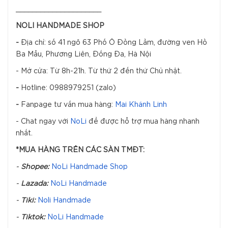
_____________________
NOLI HANDMADE SHOP
-
Địa chỉ: số 41 ngõ 63 Phố Ô Đồng Lầm, đường ven Hồ
Ba Mẫu, Phương Liên, Đống Đa, Hà Nội
- Mở cửa: Từ 8h-21h. Từ thứ 2 đến thứ Chủ nhật.
-
Hotline: 0988979251 (zalo)
-
Fanpage tư vấn mua hàng:
Mai Khánh Linh
- Chat ngay với
NoLi
để được hỗ trợ mua hàng nhanh
nhất.
*MUA HÀNG TRÊN CÁC SÀN TMĐT:
-
Shopee:
NoLi Handmade Shop
-
Lazada:
NoLi Handmade
-
Tiki:
Noli Handmade
-
Tiktok:
NoLi Handmade