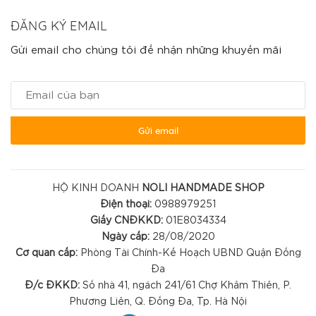
ĐĂNG KÝ EMAIL
Gửi email cho chúng tôi để nhận những khuyến mãi
Gửi email
HỘ KINH DOANH
NOLI HANDMADE SHOP
Điện thoại:
0988979251
Giấy CNĐKKD:
01E8034334
Ngày cấp:
28/08/2020
Cơ quan cấp:
Phòng Tài Chính-Kế Hoạch UBND Quận Đống
Đa
Đ/c ĐKKD:
Số nhà 41, ngách 241/61 Chợ Khâm Thiên, P.
Phương Liên, Q. Đống Đa, Tp. Hà Nội