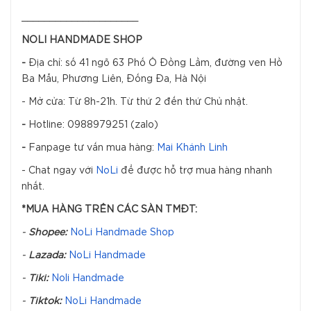
_____________________
NOLI HANDMADE SHOP
-
Địa chỉ: số 41 ngõ 63 Phố Ô Đồng Lầm, đường ven Hồ
Ba Mẫu, Phương Liên, Đống Đa, Hà Nội
- Mở cửa: Từ 8h-21h. Từ thứ 2 đến thứ Chủ nhật.
-
Hotline: 0988979251 (zalo)
-
Fanpage tư vấn mua hàng:
Mai Khánh Linh
- Chat ngay với
NoLi
để được hỗ trợ mua hàng nhanh
nhất.
*MUA HÀNG TRÊN CÁC SÀN TMĐT:
-
Shopee:
NoLi Handmade Shop
-
Lazada:
NoLi Handmade
-
Tiki:
Noli Handmade
-
Tiktok:
NoLi Handmade