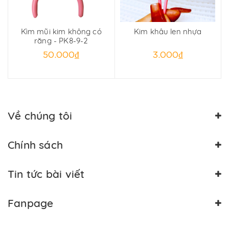
Kìm mũi kim không có
Kim khâu len nhựa
C
răng - PK8-9-2
50.000₫
3.000₫
Về chúng tôi
Chính sách
Tin tức bài viết
Fanpage