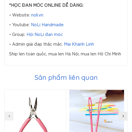
*HỌC ĐAN MÓC ONLINE DỄ DÀNG:
-
Website:
noli.vn
-
Youtube:
NoLi Handmade
-
Group:
Hội NoLi đan móc
-
Admin giải đáp thắc mắc:
Mai Khánh Linh
Ship len toàn quốc, mua len Hà Nội, mua len Hồ Chí Minh
Sản phẩm liên quan