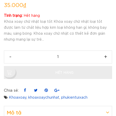
35.000₫
Tình trạng:
Hết hàng
Khóa xoay chữ nhật loại tốt Khóa xoay chữ nhật loại tốt
được làm từ chất liệu hợp kim loại không han gỉ, không bay
màu, sáng bóng. Khóa xoay chữ nhật có thiết kế đơn giản
nhưng mang lại sự trẻ...
-
+
HẾT HÀNG
Chia sẻ:
Khoaxoay
,
khoaxoaychunhat
,
phukientuixach
Mô tả