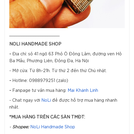
_____________________
NOLI HANDMADE SHOP
-
Địa chỉ: số 41 ngõ 63 Phố Ô Đồng Lầm, đường ven Hồ
Ba Mẫu, Phương Liên, Đống Đa, Hà Nội
- Mở cửa: Từ 8h-21h. Từ thứ 2 đến thứ Chủ nhật.
-
Hotline: 0988979251 (zalo)
-
Fanpage tư vấn mua hàng:
Mai Khánh Linh
- Chat ngay với
NoLi
để được hỗ trợ mua hàng nhanh
nhất.
*MUA HÀNG TRÊN CÁC SÀN TMĐT:
-
Shopee:
NoLi Handmade Shop