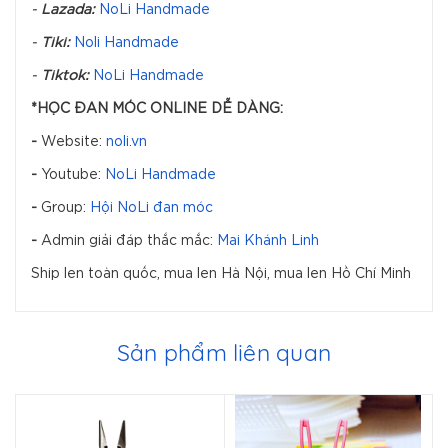
-
Lazada:
NoLi Handmade
-
Tiki:
Noli Handmade
-
Tiktok:
NoLi Handmade
*HỌC ĐAN MÓC ONLINE DỄ DÀNG:
-
Website:
noli.vn
-
Youtube:
NoLi Handmade
-
Group:
Hội NoLi đan móc
-
Admin giải đáp thắc mắc:
Mai Khánh Linh
Ship len toàn quốc, mua len Hà Nội, mua len Hồ Chí Minh
Sản phẩm liên quan