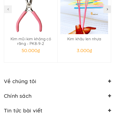
Kìm mũi kim không có
Kim khâu len nhựa
C
răng - PK8-9-2
50.000₫
3.000₫
Về chúng tôi
Chính sách
Tin tức bài viết