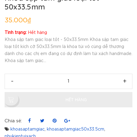
50x33.5mm
35.000₫
Tình trạng:
Hết hàng
Khóa sập tam giác loại tốt - 50x33.5mm Khóa sập tam giác
loại tốt kích cỡ 50x33.5mm là khóa túi vô cùng dễ thương
dành cho các chị em đang có dự định làm túi xách handmade.
Khóa sập tam giác...
-
+
HẾT HÀNG
Chia sẻ:
khoasaptamgiac
,
khoasaptamgiac50x33.5cm
,
phukientuixach