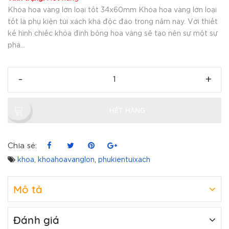
Khóa hoa vàng lớn loại tốt 34x60mm Khóa hoa vàng lớn loại
tốt là phụ kiện túi xách khá độc đáo trong năm nay. Với thiết
kế hình chiếc khóa đính bông hoa vàng sẽ tạo nên sự một sự
phá...
-
+
HẾT HÀNG
Chia sẻ:
khoa
,
khoahoavanglon
,
phukientuixach
Mô tả
Đánh giá