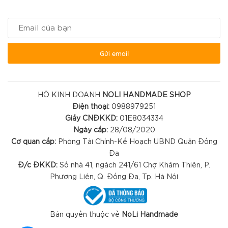
Gửi email
HỘ KINH DOANH
NOLI HANDMADE SHOP
Điện thoại:
0988979251
Giấy CNĐKKD:
01E8034334
Ngày cấp:
28/08/2020
Cơ quan cấp:
Phòng Tài Chính-Kế Hoạch UBND Quận Đống
Đa
Đ/c ĐKKD:
Số nhà 41, ngách 241/61 Chợ Khâm Thiên, P.
Phương Liên, Q. Đống Đa, Tp. Hà Nội
Bản quyền thuộc về
NoLi Handmade