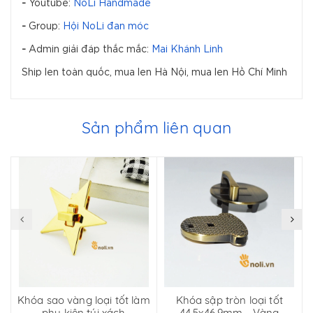
-
Youtube:
NoLi Handmade
-
Group:
Hội NoLi đan móc
-
Admin giải đáp thắc mắc:
Mai Khánh Linh
Ship len toàn quốc, mua len Hà Nội, mua len Hồ Chí Minh
Sản phẩm liên quan
Khóa sao vàng loại tốt làm
Khóa sập tròn loại tốt
phụ kiện túi xách
44.5x46.9mm - Vàng