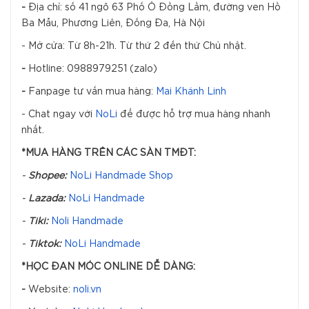
-
Địa chỉ: số 41 ngõ 63 Phố Ô Đồng Lầm, đường ven Hồ
Ba Mẫu, Phương Liên, Đống Đa, Hà Nội
- Mở cửa: Từ 8h-21h. Từ thứ 2 đến thứ Chủ nhật.
-
Hotline: 0988979251 (zalo)
-
Fanpage tư vấn mua hàng:
Mai Khánh Linh
- Chat ngay với
NoLi
để được hỗ trợ mua hàng nhanh
nhất.
*MUA HÀNG TRÊN CÁC SÀN TMĐT:
-
Shopee:
NoLi Handmade Shop
-
Lazada:
NoLi Handmade
-
Tiki:
Noli Handmade
-
Tiktok:
NoLi Handmade
*HỌC ĐAN MÓC ONLINE DỄ DÀNG:
-
Website:
noli.vn