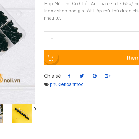
Hộp Mũi Thú Có Chốt An Toàn Giá lẻ: 65k/ h
Inbox shop báo giá tốt Hộp mũi thú được chi
nhau từ...
-
Thêm
Chia sẻ:
phukiendanmoc