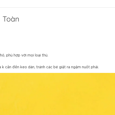
n Toàn
hỏ, phù hợp với mọi loại thú.
 k cần đến keo dán, tránh các bé giật ra ngậm nuốt phải.