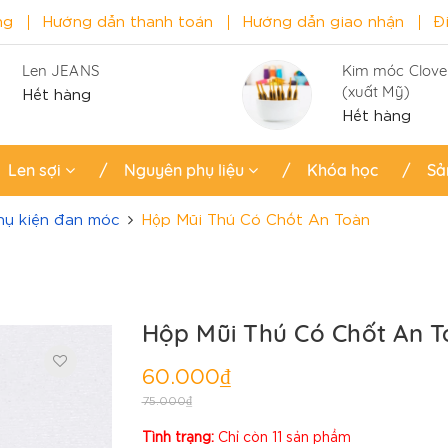
ng
Hướng dẫn thanh toán
Hướng dẫn giao nhận
Đ
Len JEANS
Kim móc Clove
(xuất Mỹ)
Hết hàng
Hết hàng
Len sợi
Nguyên phụ liệu
Khóa học
Sả
hụ kiện đan móc
Hộp Mũi Thú Có Chốt An Toàn
Hộp Mũi Thú Có Chốt An 
60.000₫
75.000₫
Tình trạng:
Chỉ còn 11 sản phẩm