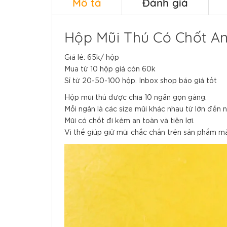
Mô tả
Đánh giá
Hộp Mũi Thú Có Chốt A
Giá lẻ: 65k/ hộp
Mua từ 10 hộp giá còn 60k
Sỉ từ 20-50-100 hộp. Inbox shop báo giá tốt
Hộp mũi thú được chia 10 ngăn gọn gàng.
Mỗi ngăn là các size mũi khác nhau từ lớn đến n
Mũi có chốt đi kèm an toàn và tiện lợi.
Vì thế giúp giữ mũi chắc chắn trên sản phẩm mà