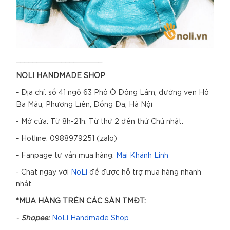
_____________________
NOLI HANDMADE SHOP
-
Địa chỉ: số 41 ngõ 63 Phố Ô Đồng Lầm, đường ven Hồ
Ba Mẫu, Phương Liên, Đống Đa, Hà Nội
- Mở cửa: Từ 8h-21h. Từ thứ 2 đến thứ Chủ nhật.
-
Hotline: 0988979251 (zalo)
-
Fanpage tư vấn mua hàng:
Mai Khánh Linh
- Chat ngay với
NoLi
để được hỗ trợ mua hàng nhanh
nhất.
*MUA HÀNG TRÊN CÁC SÀN TMĐT:
-
Shopee:
NoLi Handmade Shop