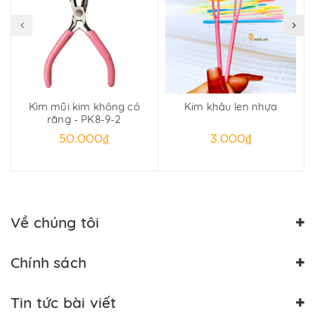
Kìm mũi kim không có
Kim khâu len nhựa
C
răng - PK8-9-2
50.000₫
3.000₫
Về chúng tôi
Chính sách
Tin tức bài viết