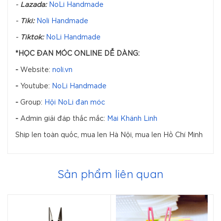
-
Lazada:
NoLi Handmade
-
Tiki:
Noli Handmade
-
Tiktok:
NoLi Handmade
*HỌC ĐAN MÓC ONLINE DỄ DÀNG:
-
Website:
noli.vn
-
Youtube:
NoLi Handmade
-
Group:
Hội NoLi đan móc
-
Admin giải đáp thắc mắc:
Mai Khánh Linh
Ship len toàn quốc, mua len Hà Nội, mua len Hồ Chí Minh
Sản phẩm liên quan