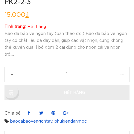
PK2-2-3
15.000₫
Tình trạng:
Hết hàng
Bao da bảo vệ ngón tay (bán theo đôi) Bao da bảo vệ ngón
tay có chất liệu da dày dặn, giúp các vật nhọn, cứng không
thể xuyên qua. 1 bộ gồm 2 cái dùng cho ngón cái và ngón
trỏ....
-
+
HẾT HÀNG
Chia sẻ:
baodabaovengontay
,
phukiendanmoc