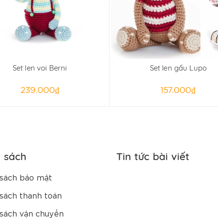
Set len voi Berni
Set len gấu Lupo
239.000₫
157.000₫
h sách
Tin tức bài viết
sách bảo mật
sách thanh toán
sách vận chuyển