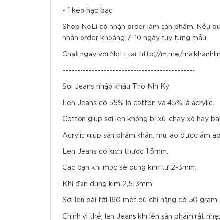
- 1 kéo hạc bạc
Shop NoLi có nhận order làm sản phẩm. Nếu quý
nhận order khoảng 7-10 ngày tùy từng mẫu.
Chat ngay với NoLi tại: http://m.me/maikhanhlin
---------------------------------------------
Sợi Jeans nhập khẩu Thổ Nhĩ Kỳ
Len Jeans có 55% là cotton và 45% là acrylic.
Cotton giúp sợi len không bị xù, chảy xệ hay ba
Acrylic giúp sản phẩm khăn, mũ, áo được ấm á
Len Jeans có kích thước 1,5mm.
Các bạn khi móc sẽ dùng kim từ 2-3mm.
Khi đan dùng kim 2,5-3mm.
Sợi len dài tới 160 mét dù chỉ nặng có 50 gram.
Chính vì thế, len Jeans khi lên sản phẩm rất n