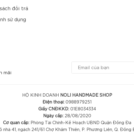
sách đổi trả
nh sử dụng
n mãi
HỘ KINH DOANH
NOLI HANDMADE SHOP
Điện thoại:
0988979251
Giấy CNĐKKD:
01E8034334
Ngày cấp:
28/08/2020
Cơ quan cấp:
Phòng Tài Chính-Kế Hoạch UBND Quận Đống Đa
 nhà 41, ngách 241/61 Chợ Khâm Thiên, P. Phương Liên, Q. Đống 