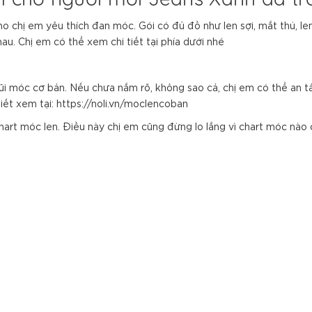
 chị em yêu thích đan móc. Gói có đủ đồ như len sợi, mắt thú, len 
au. Chị em có thể xem chi tiết tại phía dưới nhé
ũi móc cơ bản. Nếu chưa nắm rõ, không sao cả, chị em có thể an 
ết xem tại: https://noli.vn/moclencoban
hart móc len. Điều này chị em cũng đừng lo lắng vì chart móc nào 
.