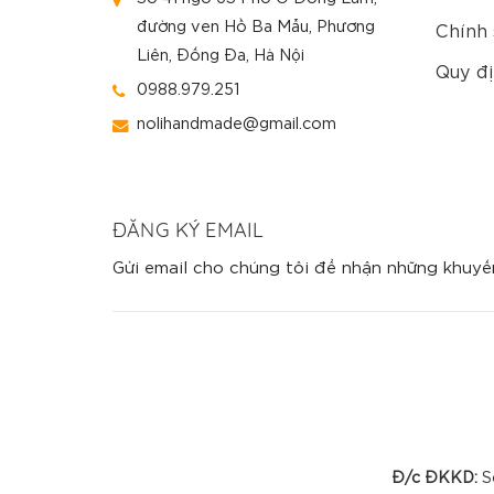
đường ven Hồ Ba Mẫu, Phương
Chính 
Liên, Đống Đa, Hà Nội
Quy đị
0988.979.251
nolihandmade@gmail.com
ĐĂNG KÝ EMAIL
Gửi email cho chúng tôi để nhận những khuyế
Đ/c ĐKKD:
Số