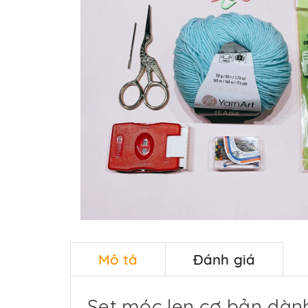
Mô tả
Đánh giá
Set móc len cơ bản dàn