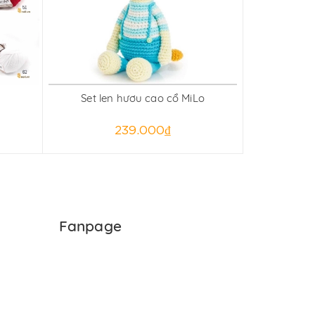
Set len hươu cao cổ MiLo
Set len l
239.000₫
Fanpage