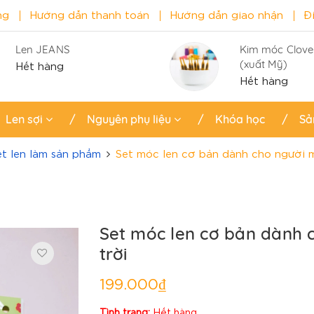
ng
Hướng dẫn thanh toán
Hướng dẫn giao nhận
Đ
Len JEANS
Kim móc Clove
(xuất Mỹ)
Hết hàng
Hết hàng
Len sợi
Nguyên phụ liệu
Khóa học
Sả
et len làm sản phẩm
Set móc len cơ bản dành cho người m
Set móc len cơ bản dành 
trời
199.000₫
Tình trạng:
Hết hàng