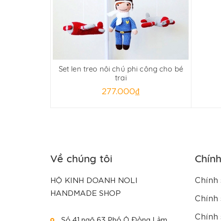
Set len treo nôi chú phi công cho bé
trai
277.000₫
Về chúng tôi
Chín
Chính 
HỘ KINH DOANH NOLI
HANDMADE SHOP
Chính 
Chính 
Số 41 ngõ 63 Phố Ô Đồng Lầm,