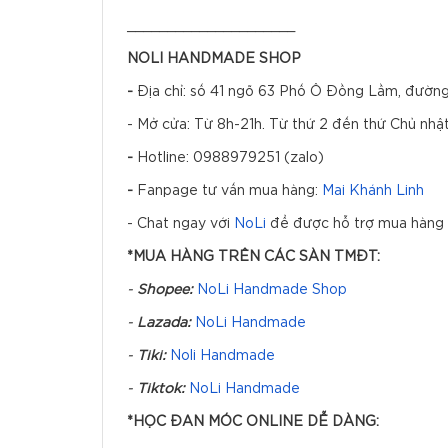
_____________________
NOLI HANDMADE SHOP
-
Địa chỉ: số 41 ngõ 63 Phố Ô Đồng Lầm, đườn
- Mở cửa: Từ 8h-21h. Từ thứ 2 đến thứ Chủ nhật
-
Hotline: 0988979251 (zalo)
-
Fanpage tư vấn mua hàng:
Mai Khánh Linh
- Chat ngay với
NoLi
để được hỗ trợ mua hàng 
*MUA HÀNG TRÊN CÁC SÀN TMĐT:
-
Shopee:
NoLi Handmade Shop
-
Lazada:
NoLi Handmade
-
Tiki:
Noli Handmade
-
Tiktok:
NoLi Handmade
*HỌC ĐAN MÓC ONLINE DỄ DÀNG: