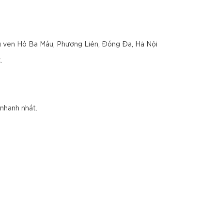
g ven Hồ Ba Mẫu, Phương Liên, Đống Đa, Hà Nội
.
nhanh nhất.