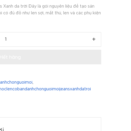
 Xanh da trời Đây là gói nguyên liệu để tạo sản
có đủ đồ như len sợi, mắt thú, len và các phụ kiện
+
Hết hàng
anhchonguoimoi
,
moclencobandanhchonguoimoijeansxanhdatroi
ời