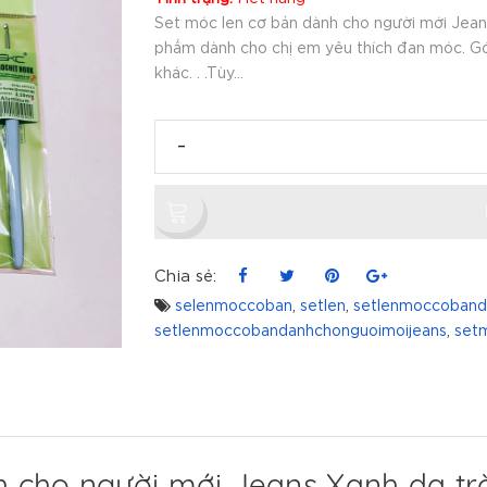
Set móc len cơ bản dành cho người mới Jeans
phẩm dành cho chị em yêu thích đan móc. Gói 
khác. . .Tùy...
-
Chia sẻ:
selenmoccoban
,
setlen
,
setlenmoccoband
setlenmoccobandanhchonguoimoijeans
,
set
h cho người mới Jeans Xanh da tr