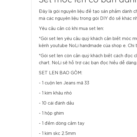
Đây là gói nguyên liệu để tạo sản phẩm dành cho
mà các nguyên liệu trong gói DIY đó sẽ khác nh
Yêu cầu cần có khi mua set len:
*Gói set len yêu cầu quý khách cần biết móc m
kênh youtube NoLi handmade của shop e. Chi ti
*Gói set len còn cần quý khách biết cách đọc c
chart. NoLi sẽ hỗ trợ các bạn đọc hiểu dễ dàng
SET LEN BAO GỒM:
- 1 cuộn len Jeans mã 33
- 1 kim khâu nhỏ
- 10 cái đánh dấu
- 1 hộp ghim
- 1 đếm dòng cầm tay
- 1 kim skc 2.5mm