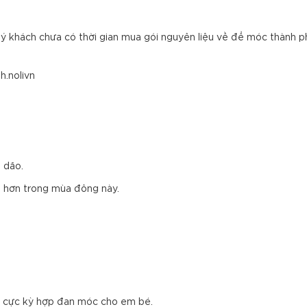
 khách chưa có thời gian mua gói nguyên liệu về để móc thành ph
h.nolivn
i dão.
p hơn trong mùa đông này.
hẹ, cực kỳ hợp đan móc cho em bé.