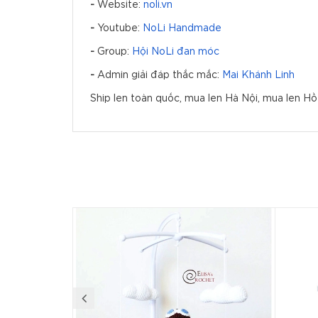
-
Website:
noli.vn
-
Youtube:
NoLi Handmade
-
Group:
Hội NoLi đan móc
-
Admin giải đáp thắc mắc:
Mai Khánh Linh
Ship len toàn quốc, mua len Hà Nội, mua len Hồ