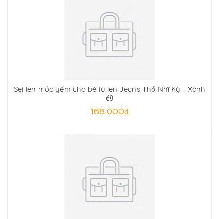
Set len móc yếm cho bé từ len Jeans Thổ Nhĩ Kỳ - Xanh
68
168.000₫