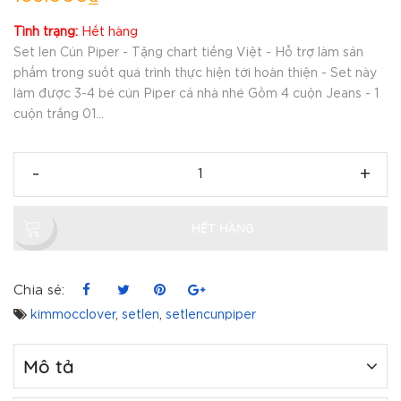
Tình trạng:
Hết hàng
Set len Cún Piper - Tặng chart tiếng Việt - Hỗ trợ làm sản
phẩm trong suốt quá trình thực hiện tới hoàn thiện - Set này
làm được 3-4 bé cún Piper cả nhà nhé Gồm 4 cuộn Jeans - 1
cuộn trắng 01...
-
+
HẾT HÀNG
Chia sẻ:
kimmocclover
,
setlen
,
setlencunpiper
Mô tả