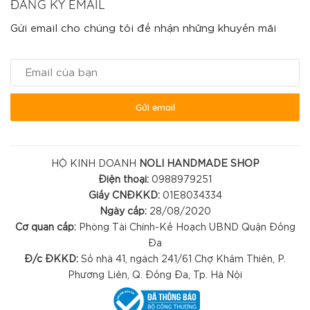
ĐĂNG KÝ EMAIL
Gửi email cho chúng tôi để nhận những khuyến mãi
Gửi email
HỘ KINH DOANH
NOLI HANDMADE SHOP
Điện thoại:
0988979251
Giấy CNĐKKD:
01E8034334
Ngày cấp:
28/08/2020
Cơ quan cấp:
Phòng Tài Chính-Kế Hoạch UBND Quận Đống
Đa
Đ/c ĐKKD:
Số nhà 41, ngách 241/61 Chợ Khâm Thiên, P.
Phương Liên, Q. Đống Đa, Tp. Hà Nội