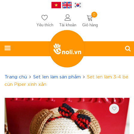
0
Yêu thích
Tài khoản
Giỏ hàng
Trang chủ
Set len làm sản phẩm
Set len làm 3-4 bé
cún Piper xinh xắn