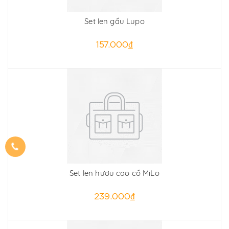
Set len gấu Lupo
157.000₫
Set len hươu cao cổ MiLo
239.000₫