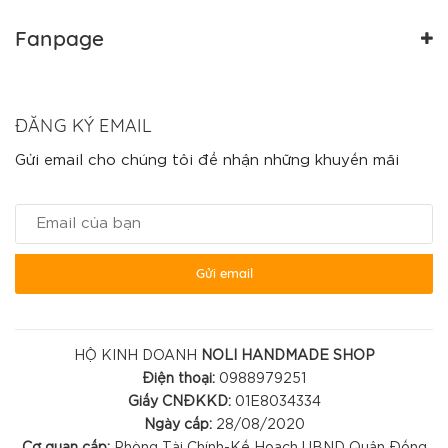
Fanpage
ĐĂNG KÝ EMAIL
Gửi email cho chúng tôi để nhận những khuyến mãi
Gửi email
HỘ KINH DOANH
NOLI HANDMADE SHOP
Điện thoại:
0988979251
Giấy CNĐKKD:
01E8034334
Ngày cấp:
28/08/2020
Cơ quan cấp:
Phòng Tài Chính-Kế Hoạch UBND Quận Đống