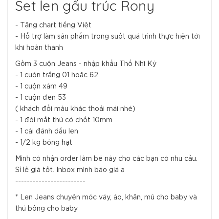
Set len gấu trúc Rony
- Tặng chart tiếng Việt
- Hỗ trợ làm sản phẩm trong suốt quá trình thực hiện tới
khi hoàn thành
Gồm 3 cuộn Jeans - nhập khẩu Thổ Nhĩ Kỳ
- 1 cuộn trắng 01 hoặc 62
- 1 cuộn xám 49
- 1 cuộn đen 53
( khách đổi màu khác thoải mái nhé)
- 1 đôi mắt thú có chốt 10mm
- 1 cái đánh dấu len
- 1/2 kg bông hạt
Mình có nhận order làm bé này cho các bạn có nhu cầu.
Sỉ lẻ giá tốt. Inbox mình báo giá ạ
------------------------
* Len Jeans chuyên móc váy, áo, khăn, mũ cho baby và
thú bông cho baby