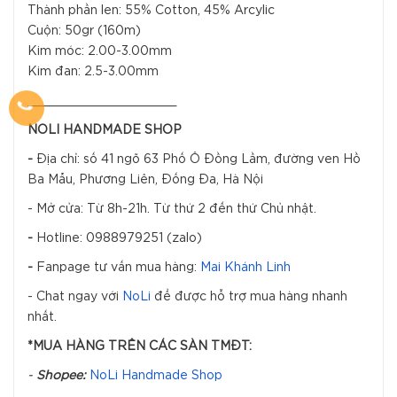
Thành phần len: 55% Cotton, 45% Arcylic
Cuộn: 50gr (160m)
Kim móc: 2.00-3.00mm
Kim đan: 2.5-3.00mm
_____________________
NOLI HANDMADE SHOP
-
Địa chỉ: số 41 ngõ 63 Phố Ô Đồng Lầm, đường ven Hồ
Ba Mẫu, Phương Liên, Đống Đa, Hà Nội
- Mở cửa: Từ 8h-21h. Từ thứ 2 đến thứ Chủ nhật.
-
Hotline: 0988979251 (zalo)
-
Fanpage tư vấn mua hàng:
Mai Khánh Linh
- Chat ngay với
NoLi
để được hỗ trợ mua hàng nhanh
nhất.
*MUA HÀNG TRÊN CÁC SÀN TMĐT:
-
Shopee:
NoLi Handmade Shop