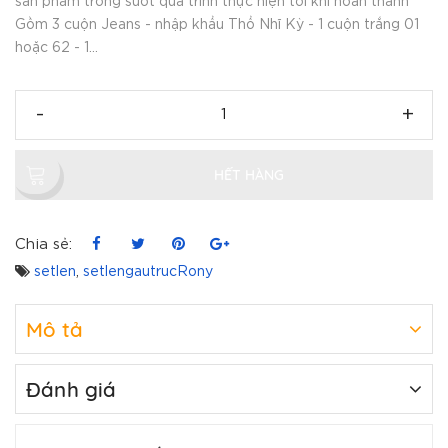
sản phẩm trong suốt quá trình thực hiện tới khi hoàn thành
Gồm 3 cuộn Jeans - nhập khẩu Thổ Nhĩ Kỳ - 1 cuộn trắng 01
hoặc 62 - 1...
-
+
HẾT HÀNG
Chia sẻ:
setlen
,
setlengautrucRony
Mô tả
Đánh giá