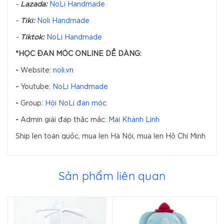
-
Lazada:
NoLi Handmade
-
Tiki:
Noli Handmade
-
Tiktok:
NoLi Handmade
*HỌC ĐAN MÓC ONLINE DỄ DÀNG:
-
Website:
noli.vn
-
Youtube:
NoLi Handmade
-
Group:
Hội NoLi đan móc
-
Admin giải đáp thắc mắc:
Mai Khánh Linh
Ship len toàn quốc, mua len Hà Nội, mua len Hồ Chí Minh
Sản phẩm liên quan