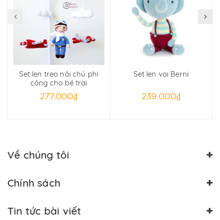
Set len treo nôi chú phi
Set len voi Berni
công cho bé trai
277.000₫
239.000₫
Về chúng tôi
Chính sách
Tin tức bài viết