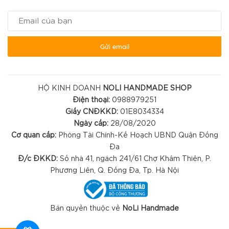
Gửi email
HỘ KINH DOANH
NOLI HANDMADE SHOP
Điện thoại:
0988979251
Giấy CNĐKKD:
01E8034334
Ngày cấp:
28/08/2020
Cơ quan cấp:
Phòng Tài Chính-Kế Hoạch UBND Quận Đống
Đa
Đ/c ĐKKD:
Số nhà 41, ngách 241/61 Chợ Khâm Thiên, P.
Phương Liên, Q. Đống Đa, Tp. Hà Nội
Bản quyền thuộc về
NoLi Handmade