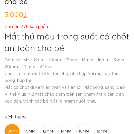
cho bé
3.000₫
Chỉ còn 776 sản phẩm
Mắt thú màu trong suốt có chốt
an toàn cho bé
Gồm các size: 8mm - 10mm - 12mm - 14mm - 16mm - 18mm -
20mm - 22mm - 24mm
Các size mắt đủ từ lớn đến nhỏ, phù hợp với mọi loại thú
bông, búp bê.
Mắt có chốt đi kèm an toàn và tiện lợi. Mắt bóng, sáng, đẹp
Vì thế giúp giữ mắt chắc chắn trên sản phẩm mà k cần đến
keo dán, tránh các bé giật ra ngậm nuốt phải.
Kích thước
8MM
10MM
12MM
14MM
16MM
18MM