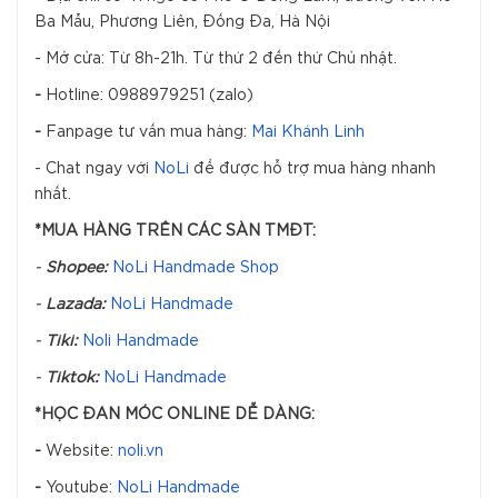
Ba Mẫu, Phương Liên, Đống Đa, Hà Nội
- Mở cửa: Từ 8h-21h. Từ thứ 2 đến thứ Chủ nhật.
-
Hotline: 0988979251 (zalo)
-
Fanpage tư vấn mua hàng:
Mai Khánh Linh
- Chat ngay với
NoLi
để được hỗ trợ mua hàng nhanh
nhất.
*MUA HÀNG TRÊN CÁC SÀN TMĐT:
-
Shopee:
NoLi Handmade Shop
-
Lazada:
NoLi Handmade
-
Tiki:
Noli Handmade
-
Tiktok:
NoLi Handmade
*HỌC ĐAN MÓC ONLINE DỄ DÀNG:
-
Website:
noli.vn
-
Youtube:
NoLi Handmade