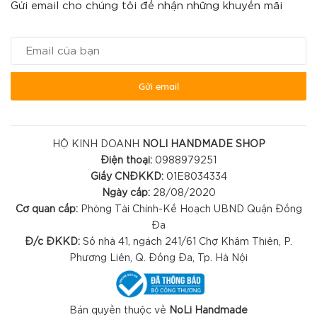
Gửi email cho chúng tôi để nhận những khuyến mãi
Gửi email
HỘ KINH DOANH
NOLI HANDMADE SHOP
Điện thoại:
0988979251
Giấy CNĐKKD:
01E8034334
Ngày cấp:
28/08/2020
Cơ quan cấp:
Phòng Tài Chính-Kế Hoạch UBND Quận Đống
Đa
Đ/c ĐKKD:
Số nhà 41, ngách 241/61 Chợ Khâm Thiên, P.
Phương Liên, Q. Đống Đa, Tp. Hà Nội
Bản quyền thuộc về
NoLi Handmade