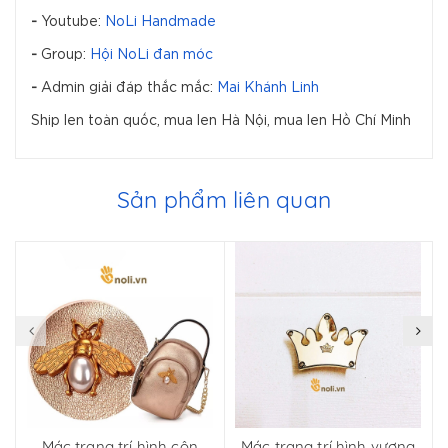
-
Youtube:
NoLi Handmade
-
Group:
Hội NoLi đan móc
-
Admin giải đáp thắc mắc:
Mai Khánh Linh
Ship len toàn quốc, mua len Hà Nội, mua len Hồ Chí Minh
Sản phẩm liên quan
Mác trang trí hình côn
Mác trang trí hình vương