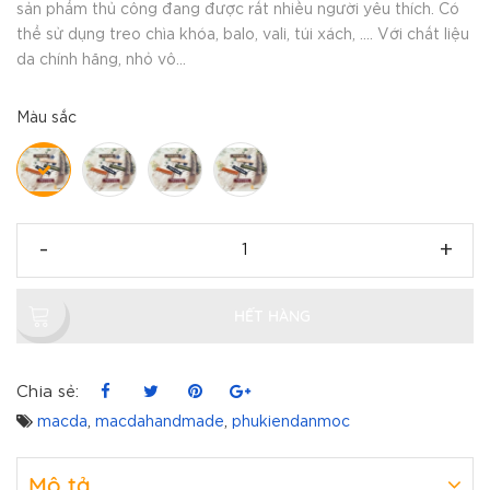
sản phẩm thủ công đang được rất nhiều người yêu thích. Có
thể sử dụng treo chìa khóa, balo, vali, túi xách, .... Với chất liệu
da chính hãng, nhỏ vô...
Màu sắc
-
+
HẾT HÀNG
Chia sẻ:
macda
,
macdahandmade
,
phukiendanmoc
Mô tả