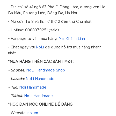
-
Địa chỉ: số 41 ngõ 63 Phố Ô Đồng Lầm, đường ven Hồ
Ba Mẫu, Phương Liên, Đống Đa, Hà Nội
- Mở cửa: Từ 8h-21h. Từ thứ 2 đến thứ Chủ nhật.
-
Hotline: 0988979251 (zalo)
-
Fanpage tư vấn mua hàng:
Mai Khánh Linh
- Chat ngay với
NoLi
để được hỗ trợ mua hàng nhanh
nhất.
*MUA HÀNG TRÊN CÁC SÀN TMĐT:
-
Shopee:
NoLi Handmade Shop
-
Lazada:
NoLi Handmade
-
Tiki:
Noli Handmade
-
Tiktok:
NoLi Handmade
*HỌC ĐAN MÓC ONLINE DỄ DÀNG:
-
Website:
noli.vn