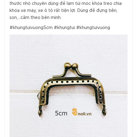
thước nhỏ chuyên dùng để làm túi móc khóa treo chìa
khóa xe máy, xe ô tô rất tiện lợi. Dùng để đựng tiền,
son,...cầm theo bên mình.
#khungtuivuong5cm #khungtui #khungtuivuong