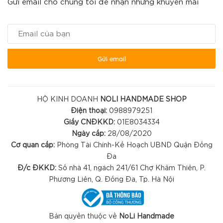
Gửi email cho chúng tôi để nhận những khuyến mãi
Gửi email
HỘ KINH DOANH
NOLI HANDMADE SHOP
Điện thoại:
0988979251
Giấy CNĐKKD:
01E8034334
Ngày cấp:
28/08/2020
Cơ quan cấp:
Phòng Tài Chính-Kế Hoạch UBND Quận Đống
Đa
Đ/c ĐKKD:
Số nhà 41, ngách 241/61 Chợ Khâm Thiên, P.
Phương Liên, Q. Đống Đa, Tp. Hà Nội
Bản quyền thuộc về
NoLi Handmade