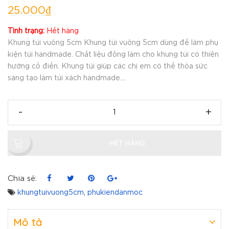
25.000₫
Tình trạng:
Hết hàng
Khung túi vuông 5cm Khung túi vuông 5cm dùng để làm phụ
kiện túi handmade. Chất liệu đồng làm cho khung túi có thiên
hướng cổ điển. Khung túi giúp các chị em có thể thỏa sức
sáng tạo làm túi xách handmade....
-
+
HẾT HÀNG
Chia sẻ:
khungtuivuong5cm
,
phukiendanmoc
Mô tả