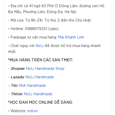
-
Địa chỉ: số 41 ngõ 63 Phố Ô Đồng Lầm, đường ven Hồ
Ba Mẫu, Phương Liên, Đống Đa, Hà Nội
- Mở cửa: Từ 8h-21h. Từ thứ 2 đến thứ Chủ nhật.
-
Hotline: 0988979251 (zalo)
-
Fanpage tư vấn mua hàng:
Mai Khánh Linh
- Chat ngay với
NoLi
để được hỗ trợ mua hàng nhanh
nhất.
*MUA HÀNG TRÊN CÁC SÀN TMĐT:
-
Shopee:
NoLi Handmade Shop
-
Lazada:
NoLi Handmade
-
Tiki:
Noli Handmade
-
Tiktok:
NoLi Handmade
*HỌC ĐAN MÓC ONLINE DỄ DÀNG:
-
Website:
noli.vn