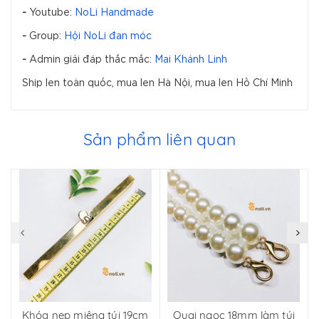
-
Youtube:
NoLi Handmade
-
Group:
Hội NoLi đan móc
-
Admin giải đáp thắc mắc:
Mai Khánh Linh
Ship len toàn quốc, mua len Hà Nội, mua len Hồ Chí Minh
Sản phẩm liên quan
Khóa nẹp miệng túi 19cm
Quai ngọc 18mm làm túi