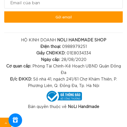
Gửi email
HỘ KINH DOANH
NOLI HANDMADE SHOP
Điện thoại:
0988979251
Giấy CNĐKKD:
01E8034334
Ngày cấp:
28/08/2020
Cơ quan cấp:
Phòng Tài Chính-Kế Hoạch UBND Quận Đống
Đa
Đ/c ĐKKD:
Số nhà 41, ngách 241/61 Chợ Khâm Thiên, P.
Phương Liên, Q. Đống Đa, Tp. Hà Nội
Bản quyền thuộc về
NoLi Handmade