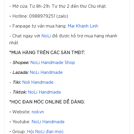
- Mở cửa: Từ 8h-21h. Từ thứ 2 đến thứ Chủ nhật.
-
Hotline: 0988979251 (zalo)
-
Fanpage tư vấn mua hàng:
Mai Khánh Linh
- Chat ngay với
NoLi
để được hỗ trợ mua hàng nhanh
nhất.
*MUA HÀNG TRÊN CÁC SÀN TMĐT:
-
Shopee:
NoLi Handmade Shop
-
Lazada:
NoLi Handmade
-
Tiki:
Noli Handmade
-
Tiktok:
NoLi Handmade
*HỌC ĐAN MÓC ONLINE DỄ DÀNG:
-
Website:
noli.vn
-
Youtube:
NoLi Handmade
-
Group:
Hội NoLi đan móc