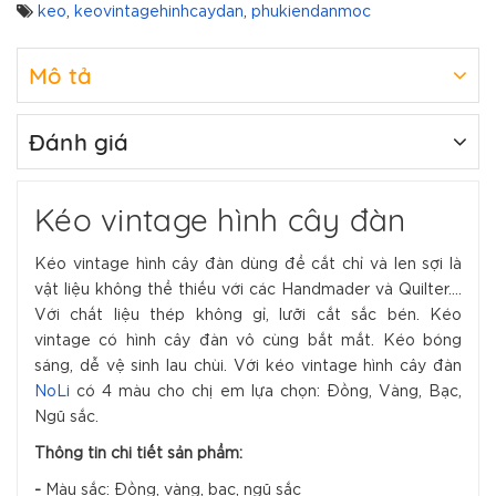
keo
,
keovintagehinhcaydan
,
phukiendanmoc
Mô tả
Đánh giá
Kéo vintage hình cây đàn
Kéo vintage hình cây đàn dùng để cắt chỉ và len sợi là
vật liệu không thể thiếu với các Handmader và Quilter....
Với chất liệu thép không gỉ, lưỡi cắt sắc bén. Kéo
vintage có hình cây đàn vô cùng bắt mắt. Kéo bóng
sáng, dễ vệ sinh lau chùi. Với kéo vintage hình cây đàn
NoLi
có 4 màu cho chị em lựa chọn: Đồng, Vàng, Bạc,
Ngũ sắc.
Thông tin chi tiết sản phẩm:
-
Màu sắc: Đồng, vàng, bạc, ngũ sắc