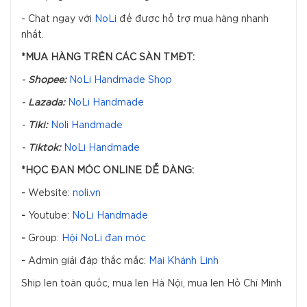
- Chat ngay với
NoLi
để được hỗ trợ mua hàng nhanh
nhất.
*MUA HÀNG TRÊN CÁC SÀN TMĐT:
-
Shopee:
NoLi Handmade Shop
-
Lazada:
NoLi Handmade
-
Tiki:
Noli Handmade
-
Tiktok:
NoLi Handmade
*HỌC ĐAN MÓC ONLINE DỄ DÀNG:
-
Website:
noli.vn
-
Youtube:
NoLi Handmade
-
Group:
Hội NoLi đan móc
-
Admin giải đáp thắc mắc:
Mai Khánh Linh
Ship len toàn quốc, mua len Hà Nội, mua len Hồ Chí Minh