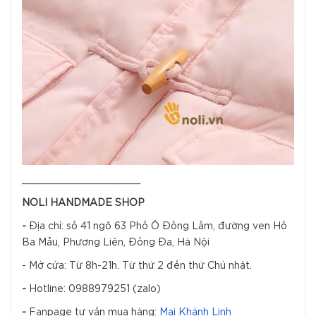
_____________________
NOLI HANDMADE SHOP
-
Địa chỉ: số 41 ngõ 63 Phố Ô Đồng Lầm, đường ven Hồ
Ba Mẫu, Phương Liên, Đống Đa, Hà Nội
- Mở cửa: Từ 8h-21h. Từ thứ 2 đến thứ Chủ nhật.
-
Hotline: 0988979251 (zalo)
-
Fanpage tư vấn mua hàng:
Mai Khánh Linh