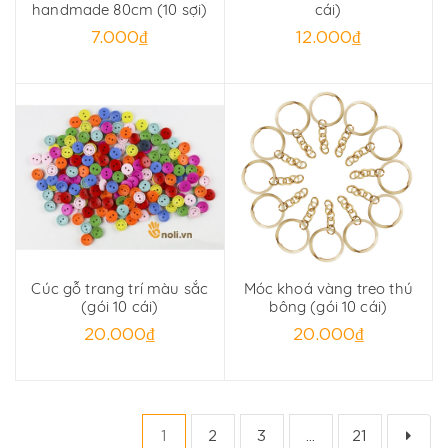
handmade 80cm (10 sợi)
cái)
7.000₫
12.000₫
Cúc gỗ trang trí màu sắc
Móc khoá vàng treo thú
(gói 10 cái)
bông (gói 10 cái)
20.000₫
20.000₫
1
2
3
...
21