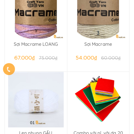
Sợi Macrame LOANG
Sợi Macrame
67.000₫
54.000₫
75.000₫
60.000₫
Len nhung GẤU
Combo vải nỉ, vải dạ 20