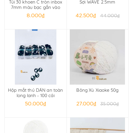
Túi 30 khoen C tròn inbox
Sợi WAVE 2.5mm
7mm màu bạc gắn vào
móc khoá
8.000₫
42.500₫
44.000₫
Hộp mắt thú DÁN an toàn
Bông Xù Xiaoke 50g
long lanh - 100 cái
50.000₫
27.000₫
35.000₫