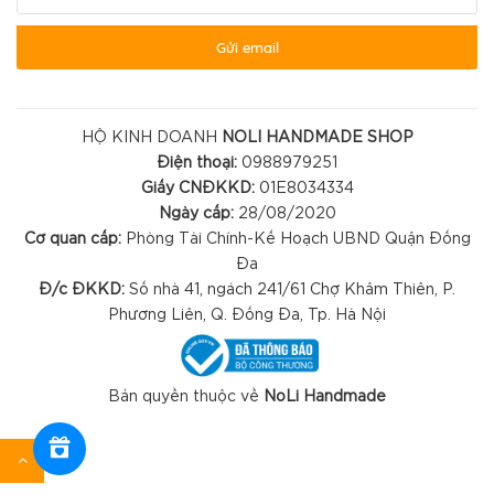
Gửi email
HỘ KINH DOANH
NOLI HANDMADE SHOP
Điện thoại:
0988979251
Giấy CNĐKKD:
01E8034334
Ngày cấp:
28/08/2020
Cơ quan cấp:
Phòng Tài Chính-Kế Hoạch UBND Quận Đống
Đa
Đ/c ĐKKD:
Số nhà 41, ngách 241/61 Chợ Khâm Thiên, P.
Phương Liên, Q. Đống Đa, Tp. Hà Nội
Bản quyền thuộc về
NoLi Handmade