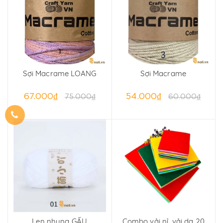
Sợi Macrame LOANG
Sợi Macrame
67.000₫
54.000₫
75.000₫
60.000₫
Len nhung GẤU
Combo vải nỉ, vải dạ 20