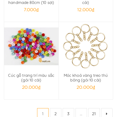
handmade 80cm (10 sợi)
cái)
7.000₫
12.000₫
Cúc gỗ trang trí màu sắc
Móc khoá vàng treo thú
(gói 10 cái)
bông (gói 10 cái)
20.000₫
20.000₫
1
2
3
...
21