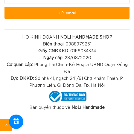
Gửi email
HỘ KINH DOANH
NOLI HANDMADE SHOP
Điện thoại:
0988979251
Giấy CNĐKKD:
01E8034334
Ngày cấp:
28/08/2020
Cơ quan cấp:
Phòng Tài Chính-Kế Hoạch UBND Quận Đống
Đa
Đ/c ĐKKD:
Số nhà 41, ngách 241/61 Chợ Khâm Thiên, P.
Phương Liên, Q. Đống Đa, Tp. Hà Nội
Bản quyền thuộc về
NoLi Handmade