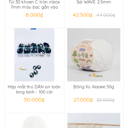
Túi 30 khoen C tròn inbox
Sợi WAVE 2.5mm
7mm màu bạc gắn vào
móc khoá
8.000₫
42.500₫
44.000₫
Hộp mắt thú DÁN an toàn
Bông Xù Xiaoke 50g
long lanh - 100 cái
50.000₫
27.000₫
35.000₫