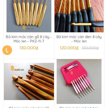
Bộ kim móc cán gỗ 8 cây -
Bộ kim móc cán đen 8 cây
Móc len - PK2-11-7
- Móc len
130.000₫
120.000₫
150.000₫