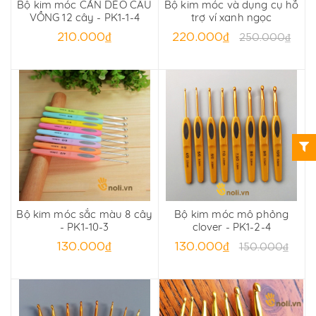
Bộ kim móc CÁN DẺO CẦU
Bộ kim móc và dụng cụ hỗ
VỒNG 12 cây - PK1-1-4
trợ ví xanh ngọc
210.000₫
220.000₫
250.000₫
Bộ kim móc sắc màu 8 cây
Bộ kim móc mô phỏng
- PK1-10-3
clover - PK1-2-4
130.000₫
130.000₫
150.000₫