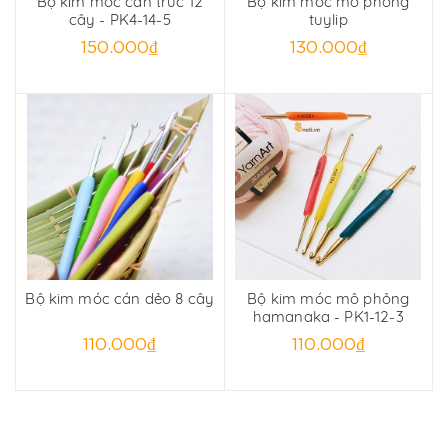
Bộ kim móc cán trúc 12
Bộ kim móc mô phỏng
cây - PK4-14-5
tuylip
150.000₫
130.000₫
Bộ kim móc cán dẻo 8 cây
Bộ kim móc mô phỏng
hamanaka - PK1-12-3
110.000₫
110.000₫