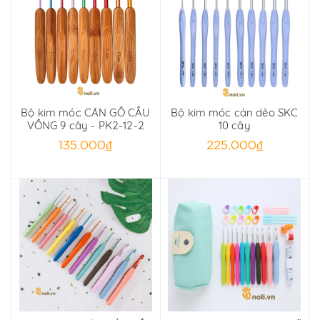
Bộ kim móc CÁN GỖ CẦU
Bộ kim móc cán dẻo SKC
VỒNG 9 cây - PK2-12-2
10 cây
135.000₫
225.000₫